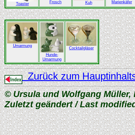
Marienkäfer
Frosch
Kuh
Toaster
Umarmung
Cocktailgläser
Hunde-
Umarmung
Zurück zum Hauptinhalts
© Ursula und Wolfgang Müller,
Zuletzt geändert / Last modifie