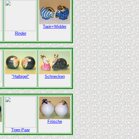
Tapir+Widder
Rinder
"Halbigel"
Schnecken
Frösche
Tiger-Paar