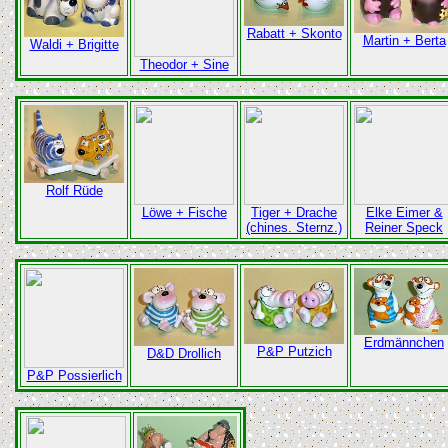
Rabatt + Skonto
Martin + Berta
Waldi + Brigitte
Theodor + Sine
Rolf Rüde
Löwe + Fische
Tiger + Drache
Elke Eimer &
(chines. Sternz.)
Reiner Speck
Erdmännchen
P&P Putzich
D&D Drollich
P&P Possierlich