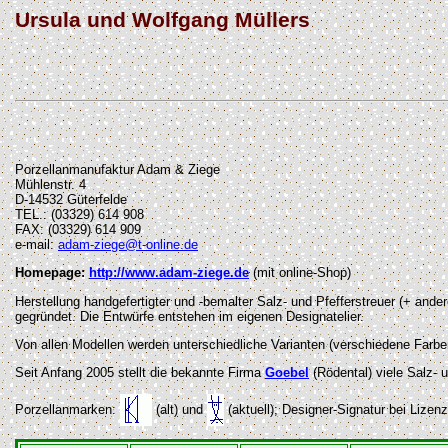
Ursula und Wolfgang Müllers
Porzellanmanufaktur Adam & Ziege
Mühlenstr. 4
D-14532 Güterfelde
TEL.: (03329) 614 908
FAX: (03329) 614 909
e-mail:
adam-ziege@t-online.de
Homepage:
http://www.adam-ziege.de
(mit online-Shop)
Herstellung handgefertigter und -bemalter Salz- und Pfefferstreuer (+ a
gegründet. Die Entwürfe entstehen im eigenen Designatelier.
Von allen Modellen werden unterschiedliche Varianten (verschiedene Farben
Seit Anfang 2005 stellt die bekannte Firma
Goebel
(Rödental) viele Salz- 
Porzellanmarken:
(alt) und
(aktuell); Designer-Signatur bei Lizenz