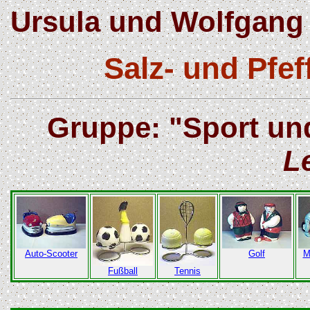
Ursula und Wolfgang 
Salz- und Pfe
Gruppe: "Sport und
L
Auto-Scooter
Golf
M
Fußball
Tennis