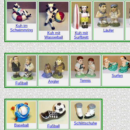
Kuh im
Schwimmring
Läufer
Kuh mit
Kuh mit
Wasserball
Surfbrett
Surfen
Tennis
Angler
Fußball
Schlittschuhe
Baseball
Fußball