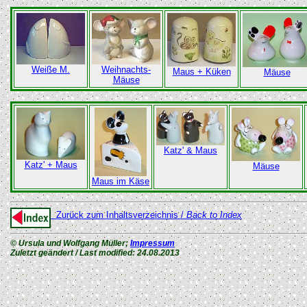
Weiße M.
Weihnachts-
Maus + Küken
Mäuse
Mäuse
Katz' & Maus
Katz' + Maus
Mäuse
Maus im Käse
Zurück zum Inhaltsverzeichnis /
Back to Index
© Ursula und Wolfgang Müller;
Impressum
Zuletzt geändert / Last modified:
24.08.2013