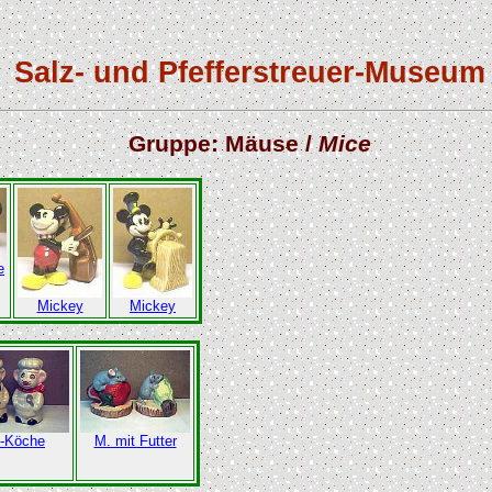
Salz- und Pfefferstreuer-Museum
Gruppe: Mäuse /
Mice
e
Mickey
Mickey
-Köche
M. mit Futter