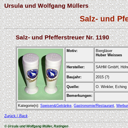
Ursula und Wolfgang Müllers
Salz- und Pf
Salz- und Pfefferstreuer Nr. 1190
Motiv:
Biergläser
Huber Weisses
Hersteller:
SAHM GmbH, Höhr
Baujahr:
2015 (?)
Quelle:
O. Winkler, Eching
Bemerkungen:
Kategorie(n):
Speisen&Getränke
,
Gastronomie/Restaurant
,
Werbu
Zurück /
Back
© Ursula und Wolfgang Müller, Ratingen