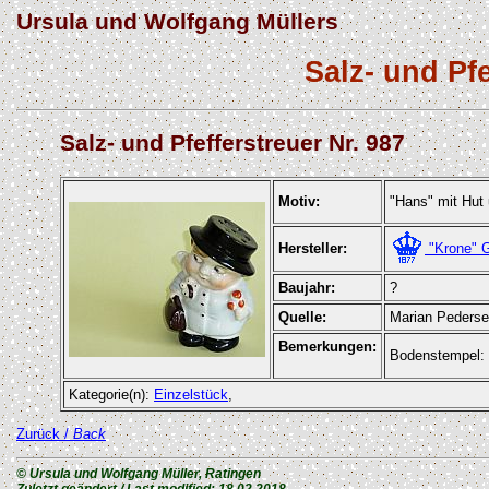
Ursula und Wolfgang Müllers
Salz- und Pf
Salz- und Pfefferstreuer Nr. 987
Motiv:
"Hans" mit Hut
"Krone"
Hersteller:
Baujahr:
?
Quelle:
Marian Peders
Bemerkungen:
Bodenstempel:
Kategorie(n):
Einzelstück
,
Zurück /
Back
© Ursula und Wolfgang Müller, Ratingen