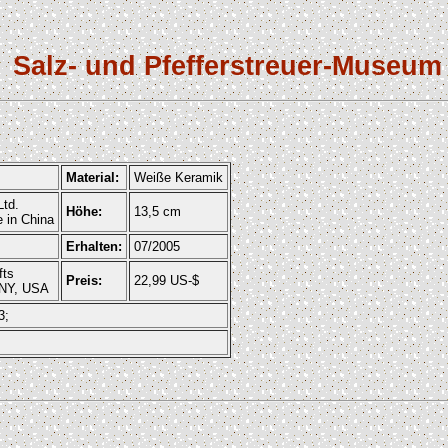
Salz- und Pfefferstreuer-Museum
Material:
Weiße Keramik
Ltd.
Höhe:
13,5 cm
 in China
Erhalten:
07/2005
fts
Preis:
22,99 US-$
 NY, USA
3;