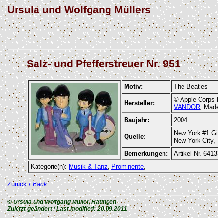
Ursula und Wolfgang Müllers
Salz- und Pfefferstreuer Nr. 951
Motiv:
The Beatles
© Apple Corps 
Hersteller:
VANDOR
,
Made
Baujahr:
2004
New York #1 Gi
Quelle:
New York City,
Bemerkungen:
Artikel-Nr. 6413
Kategorie(n):
Musik & Tanz
,
Prominente
,
Zurück /
Back
© Ursula und Wolfgang Müller, Ratingen
Zuletzt geändert / Last modified:
20.09.2011