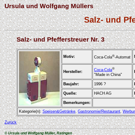
Ursula und Wolfgang Müllers
Salz- und Pf
Salz- und Pfefferstreuer Nr. 3
®
Motiv:
Coca-Cola
-Automat
®
Coca-Cola
Hersteller:
"Made in China"
Baujahr:
1996 ?
Quelle:
HACH AG
Bemerkungen:
Kategorie(n):
Speisen&Getränke
,
Gastronomie/Restaurant
,
Werbu
Zurück
© Ursula und Wolfgang Müller, Ratingen